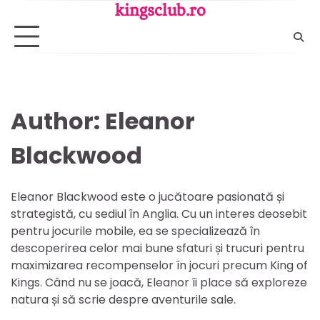
Skip
kingsclub.ro
to
content
Author:
Eleanor
Blackwood
Eleanor Blackwood este o jucătoare pasionată și
strategistă, cu sediul în Anglia. Cu un interes deosebit
pentru jocurile mobile, ea se specializează în
descoperirea celor mai bune sfaturi și trucuri pentru
maximizarea recompenselor în jocuri precum King of
Kings. Când nu se joacă, Eleanor îi place să exploreze
natura și să scrie despre aventurile sale.