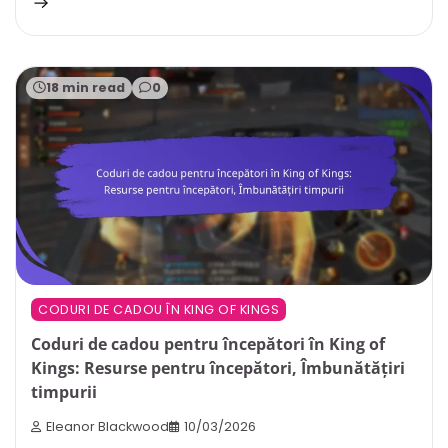
18 min read
0
CODURI DE CADOU ÎN KING OF KINGS
Coduri de cadou pentru începători în King of
Kings: Resurse pentru începători, Îmbunătățiri
timpurii
Eleanor Blackwood
10/03/2026